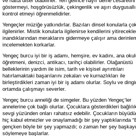
ve hatta ülser olabilirler. Yeri gelince hayır deme cesaretini
göstermeyi, hoşgörüsüzlük, çekingenlik ve aşırı duygusallı
kontrol etmeyi öğrenmelidirler.
Yengeçler müziğe yatkındırlar. Bazıları dinsel konularla ço
ilgilenirler. Mistik konularla ilgilenirse kendilerini yitirecekle
inandıklarından meraklarını gidermeye çalışır ama derinle
incelemekten korkarlar.
Yengeç burcu iyi bir iş adamı, hemşire, ev kadını, ana okul
öğretmeni, denizci, antikacı, tarihçi olabilirler. Olağanüstü
belleklerinin yardım ile isim, tarih ve kişisel ayrıntıları
hatırlamaktaki başarılarını zekaları ve kurnazlıkları ile
birleştirdikleri zaman iyi bir iş adamı olurlar. Soylu ve dingi
ortamda çalışmayı severler.
Yengeç burcu anneliği de simgeler. Bu yüzden Yengeç’ler
annelerine çok bağlı olurlar. Çocuklara gösterdikleri bağlılı
sevgi yüzünden onları rahatsız edebilir. Çocukların büyüd
hiç kabul etmezler ve onaylamadığı bir şey yaptıklarında 
gençken böyle bir şey yapmazdı; o zaman her şey başkayd
söylemeye başlarlar.