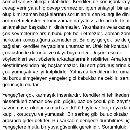
somurtkan ve alıngan olabilirler. Kendileri ile konuşanlara y
cevap verir ya a hiç cevap vermezler. içten anlayışlı bir a
olup kimi zaman başkalarının sorunlarını can kulağı ile dinl
ardım etmek islerler kimi zaman da yalnızca kendi dertlerin
anlamaktan başkalarını dinlemezler. Yakınlarını ve arkadaş
çok sevmelerine arşın bunu pek belli etmezler. Zaman za
herkesin konuştuğunu zannederler. Bu olay gerçek ise de 
bağışlar, kendilerine yapılanı unutmazlar. Ufak bir konuda i
çok üstünde dururlar ve olayı büyütürler. Düşüncesizce
söyledikleri sert sözlerle arkadaşlarını kırabilirler. Ama ken
eleştirilmesinden hiç hoşlanmazlar. Bu sert görünüşlerine 
çok yumuşak ve iyi kalplidirler Yalnızca kendilerini koruma
bu burcu simgeleyen yengeler gibi kabuklarına çekilir, sert
görünüşlü olurlar.
Yengeç’ler çok karmaşık insanlardır. Kendilerini tehlikeden
hissettikleri zaman dev gibi güçlü, baz de çocuk gibi zayıf
savunmasız olurlar somurtkan, kötü huylu ve hırçın ya da i
kalpli, korucuyu ve yumuşak. Bir sarkaç gibi bu uç oktalar
arasında gider gelirler. Bu sarkacın dengede durabilmesi iç
Yengeçlere mutlu bir yuva güvenlik gereklidir. Sorumluluk