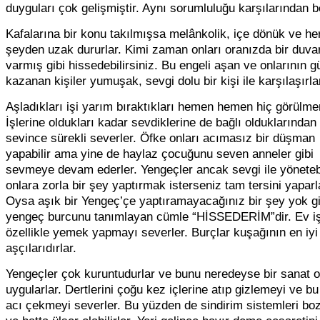
duyguları çok gelişmiştir. Aynı sorumluluğu karşılarından be
Kafalarına bir konu takılmışsa melânkolik, içe dönük ve he
şeyden uzak dururlar. Kimi zaman onları oranızda bir duva
varmış gibi hissedebilirsiniz. Bu engeli aşan ve onlarının g
kazanan kişiler yumuşak, sevgi dolu bir kişi ile karşılaşırla
Aşladıkları işi yarım bıraktıkları hemen hemen hiç görülmem
İşlerine oldukları kadar sevdiklerine de bağlı olduklarından
sevince sürekli severler. Öfke onları acımasız bir düşman
yapabilir ama yine de haylaz çocuğunu seven anneler gibi
sevmeye devam ederler. Yengeçler ancak sevgi ile yönetebil
onlara zorla bir şey yaptırmak isterseniz tam tersini yaparl
Oysa aşık bir Yengeç’çe yaptıramayacağınız bir şey yok gib
yengeç burcunu tanımlayan cümle “HİSSEDERİM”dir. Ev işl
özellikle yemek yapmayı severler. Burçlar kuşağının en iyi
aşçılarıdırlar.
Yengeçler çok kuruntudurlar ve bunu neredeyse bir sanat o
uygularlar. Dertlerini çoğu kez içlerine atıp gizlemeyi ve b
acı çekmeyi severler. Bu yüzden de sindirim sistemleri bozu