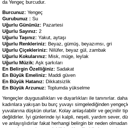
da Yengeç burcudur.
Burcunuz:
Yengeç
Gurubunuz :
Su
Uğurlu Gününüz:
Pazartesi
Uğurlu Sayınız:
2
Uğurlu Taşınız:
Yakut, aytaşı
Uğurlu Renkleriniz:
Beyaz, gümüş, beyazımsı, gri
Uğurlu Çiçekleriniz:
Nilüfer, beyaz gül, zambak
Uğurlu Kokularınız:
Misk, müge, leylak
Uğurlu Müzik:
Aşk şarkıları
En Belirgin Özelliğiniz:
Sadakat
En Büyük Emeliniz:
Maddi güven
En Büyük Hatanız:
Dikkatsizlik
En Büyük Arzunuz:
Toplumda yükselme
Yengeçler duygusallıkları ve duyarlıkları ile tanınırlar. dah
kadınlara yakışan bu burç yuvayı simgelediğinden yengeçl
yuvalarına düşkün olurlar. Kolay anlaşılabilir ve geçinilir tip
değildirler. İyi günlerinde iyi kalpli, neşeli, yardım sever, d
ve anlayışlıdırlar fakat herhangi belirgin bir neden olmadan