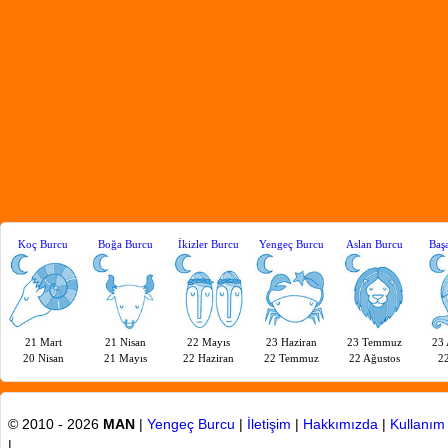
Koç Burcu
Boğa Burcu
İkizler Burcu
Yengeç Burcu
Aslan Burcu
Baş
21 Mart
21 Nisan
22 Mayıs
23 Haziran
23 Temmuz
23 
20 Nisan
21 Mayıs
22 Haziran
22 Temmuz
22 Ağustos
22
© 2010 - 2026
MAN
|
Yengeç Burcu
|
İletişim
|
Hakkımızda
|
Kullanım 
|