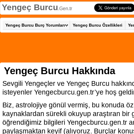
Yengeç Burcu
.Gen.tr
Yengeç Burcu Burç Yorumları
Yengeç Burcu Özellikleri
Ye
Yengeç Burcu Hakkında
Sevgili Yengeçler ve Yengeç Burcu hakkınd
isteyenler Yengecburcu.gen.tr’ye hoş geldi
Biz, astrolojiye gönül vermiş, bu konuda öz
kaynaklardan sürekli okuyup araştıran bir
öğrendiğimiz bilgileri Yengecburcu.gen.tr ara
paylaşmaktan keyif (alıyoruz. Burçlar konu