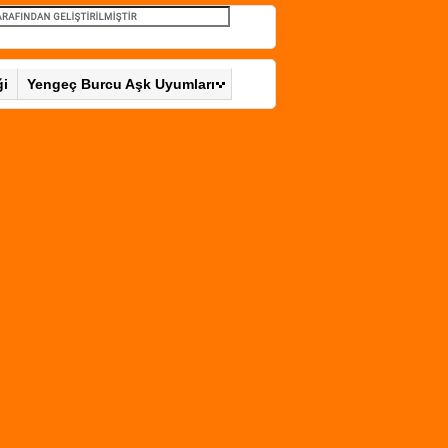
ği
Yengeç Burcu Aşk Uyumları