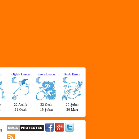
cu
Oğlak Burcu
Kova Burcu
Balık Burcu
m
22 Aralık
22 Ocak
20 Şubat
k
21 Ocak
19 Şubat
20 Mart
n