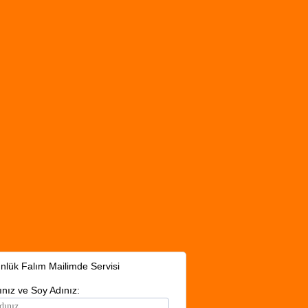
nlük Falım Mailimde Servisi
ınız ve Soy Adınız: