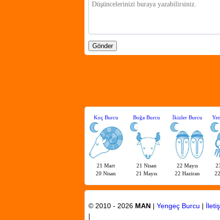
Koç Burcu
Boğa Burcu
İkizler Burcu
Yen
21 Mart
21 Nisan
22 Mayıs
2
20 Nisan
21 Mayıs
22 Haziran
2
© 2010 - 2026
MAN
|
Yengeç Burcu
|
İleti
|