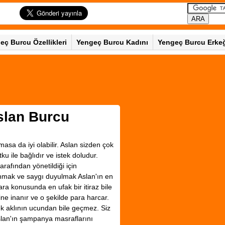
eç Burcu Özellikleri
Yengeç Burcu Kadını
Yengeç Burcu Erke
slan Burcu
asa da iyi olabilir. Aslan sizden çok
utku ile bağlıdır ve istek doludur.
rafından yönetildiği için
unmak ve saygı duyulmak Aslan'ın en
ara konusunda en ufak bir itiraz bile
ne inanır ve o şekilde para harcar.
mek aklının ucundan bile geçmez. Siz
. Aslan'ın şampanya masraflarını