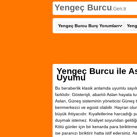
Yengeç Burcu
.Gen.tr
Yengeç Burcu Burç Yorumları
Yeng
Yengeç Burcu ile A
Uyumu
Bu beraberlik klasik anlamda uyumlu sayılm
farklıdır. Gösterişli, abartılı Aslan hayata t
Aslan, Güneş sisteminin yöneticisi Güneş ta
benmerkezci ve egoist olabilir. Hayran ol
büyük ihtiyacıdır. Kıyafetlerine harcadığı p
duymak istemez. Kraliyet soyundan geldiği
Kötü günler için bir kenarda para biriktir
ise paranızı biriktirir hatta istif edersiniz