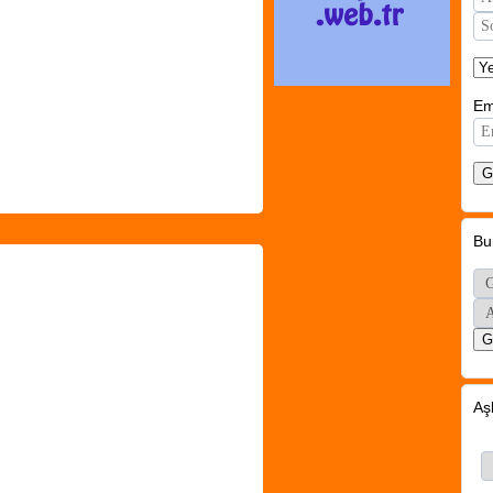
Em
Bu
Aş