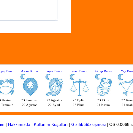
geç Burcu
Aslan Burcu
Başak Burcu
Terazi Burcu
Akrep Burcu
Yay Bur
3 Haziran
23 Temmuz
23 Ağustos
23 Eylül
23 Ekim
22 Kası
2 Temmuz
22 Ağustos
22 Eylül
22 Ekim
21 Kasım
21 Aralı
şim
|
Hakkımızda
|
Kullanım Koşulları
|
Gizlilik Sözleşmesi
| OS 0.0068 s