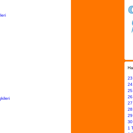
leri
Ha
23
24
25
26
kileri
27
28
29
30
1 