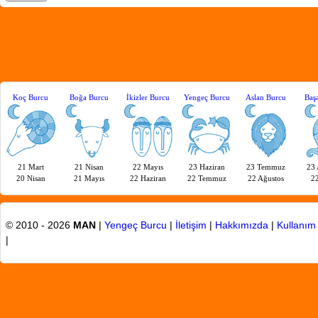
Koç Burcu
Boğa Burcu
İkizler Burcu
Yengeç Burcu
Aslan Burcu
Baş
21 Mart
21 Nisan
22 Mayıs
23 Haziran
23 Temmuz
23 
20 Nisan
21 Mayıs
22 Haziran
22 Temmuz
22 Ağustos
22
© 2010 - 2026
MAN
|
Yengeç Burcu
|
İletişim
|
Hakkımızda
|
Kullanım 
|