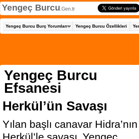
Yengeç Burcu
.Gen.tr
Yengeç Burcu Burç Yorumları
Yengeç Burcu Özellikleri
Ye
Yengeç Burcu
Efsanesi
Herkül’ün Savaşı
Yılan başlı canavar Hidra’nın
Herkül’le savaşı, Yengeç