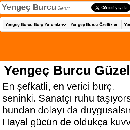
Yengeç Burcu
.Gen.tr
Yengeç Burcu Burç Yorumları
Yengeç Burcu Özellikleri
Ye
Yengeç Burcu Güzel
En şefkatli, en verici burç,
seninki. Sanatçı ruhu taşıyor
bundan dolayı da duygusalsı
Hayal gücün de oldukça kuvve