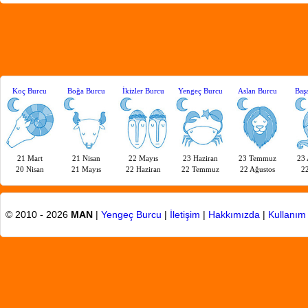
Koç Burcu
Boğa Burcu
İkizler Burcu
Yengeç Burcu
Aslan Burcu
Baş
21 Mart
21 Nisan
22 Mayıs
23 Haziran
23 Temmuz
23 
20 Nisan
21 Mayıs
22 Haziran
22 Temmuz
22 Ağustos
22
© 2010 - 2026
MAN
|
Yengeç Burcu
|
İletişim
|
Hakkımızda
|
Kullanım 