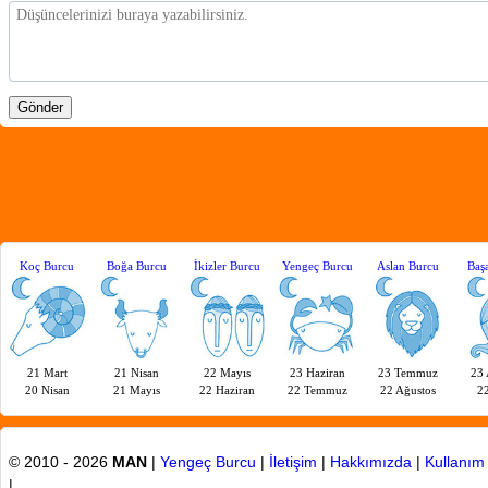
Koç Burcu
Boğa Burcu
İkizler Burcu
Yengeç Burcu
Aslan Burcu
Baş
21 Mart
21 Nisan
22 Mayıs
23 Haziran
23 Temmuz
23 
20 Nisan
21 Mayıs
22 Haziran
22 Temmuz
22 Ağustos
22
© 2010 - 2026
MAN
|
Yengeç Burcu
|
İletişim
|
Hakkımızda
|
Kullanım 
|