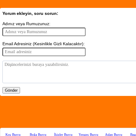
Yorum ekleyin, soru sorun:
Adınız veya Rumuzunuz:
Email Adresiniz (Kesinlikle Gizli Kalacaktır):
Koç Burcu
Boğa Burcu
İkizler Burcu
Yengeç Burcu
Aslan Burcu
Baş