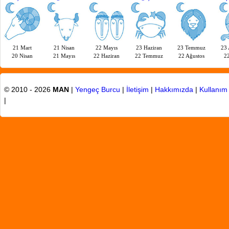
21 Mart
21 Nisan
22 Mayıs
23 Haziran
23 Temmuz
23 
20 Nisan
21 Mayıs
22 Haziran
22 Temmuz
22 Ağustos
22
© 2010 - 2026
MAN
|
Yengeç Burcu
|
İletişim
|
Hakkımızda
|
Kullanım 
|